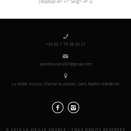
[dopbsp id= »1″ lang= »fr »]
+33 (0) 7 70 28 20 27
lavieillesource07@gmail.com
La Vieille Source, Chemin le pontet, Saint-Martin-d'Ardèche
© 2016 LA VIEILLE SOURCE - TOUS DROITS RÉSERVÉS