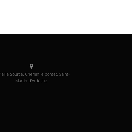
ieille Source, Chemin le pontet, Saint-
Martin-d'Ardèche