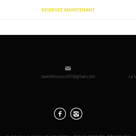
RESERVEZ MAINTENANT
lavieillesource07@gmail.com
La V